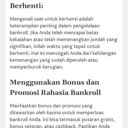
Berhenti:
Mengenali saat untuk berhenti adalah
keterampilan penting dalam pengelolaan
bankroll. Jika Anda telah mencapai batas
kekalahan atau telah memenangkan jumlah yang
signifikan, inilah waktu yang tepat untuk
berhenti. Hal ini mencegah Anda dari kehilangan
kemenangan yang sudah diperoleh atau
memperburuk kerugian.
Menggunakan Bonus dan
Promosi Rahasia Bankroll
Manfaatkan bonus dan promosi yang
ditawarkan oleh kasino untuk memperluas
bankroll Anda. Ini bisa termasuk putaran gratis,
bonus setoran, atau cashback. Pastikan Anda