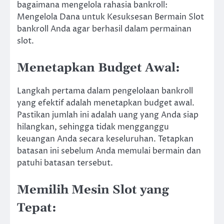
bagaimana mengelola rahasia bankroll:
Mengelola Dana untuk Kesuksesan Bermain Slot
bankroll Anda agar berhasil dalam permainan
slot.
Menetapkan Budget Awal:
Langkah pertama dalam pengelolaan bankroll
yang efektif adalah menetapkan budget awal.
Pastikan jumlah ini adalah uang yang Anda siap
hilangkan, sehingga tidak mengganggu
keuangan Anda secara keseluruhan. Tetapkan
batasan ini sebelum Anda memulai bermain dan
patuhi batasan tersebut.
Memilih Mesin Slot yang
Tepat: