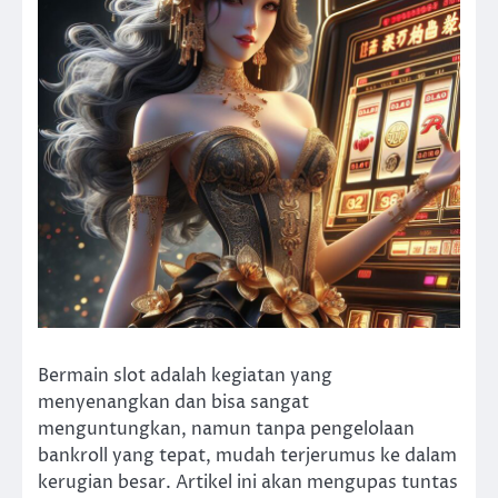
Bermain slot adalah kegiatan yang
menyenangkan dan bisa sangat
menguntungkan, namun tanpa pengelolaan
bankroll yang tepat, mudah terjerumus ke dalam
kerugian besar. Artikel ini akan mengupas tuntas