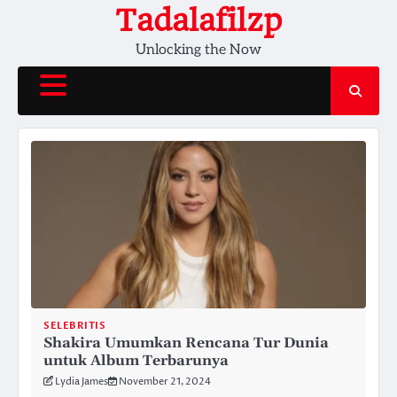
Skip
Tadalafilzp
to
Unlocking the Now
content
SELEBRITIS
Shakira Umumkan Rencana Tur Dunia
untuk Album Terbarunya
Lydia James
November 21, 2024