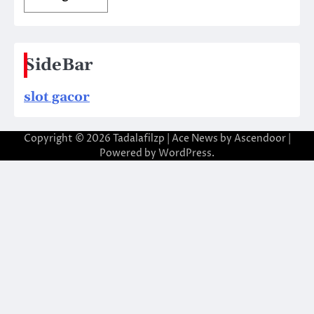
SideBar
slot gacor
Copyright © 2026
Tadalafilzp
| Ace News by
Ascendoor
|
Powered by
WordPress
.