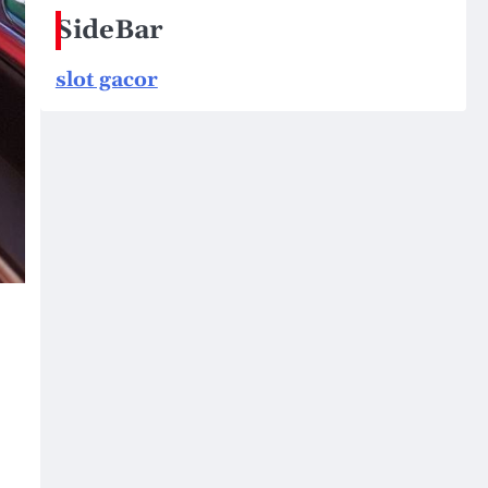
SideBar
slot gacor