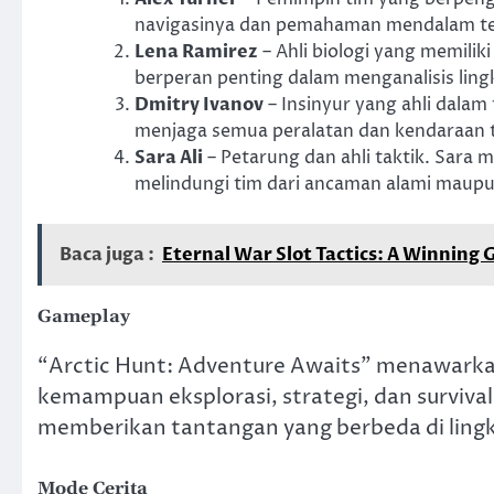
navigasinya dan pemahaman mendalam tent
Lena Ramirez
– Ahli biologi yang memilik
berperan penting dalam menganalisis li
Dmitry Ivanov
– Insinyur yang ahli dala
menjaga semua peralatan dan kendaraan ti
Sara Ali
– Petarung dan ahli taktik. Sara
melindungi tim dari ancaman alami maup
Baca juga :
Eternal War Slot Tactics: A Winning 
Gameplay
“Arctic Hunt: Adventure Awaits” menawark
kemampuan eksplorasi, strategi, dan surviva
memberikan tantangan yang berbeda di lingk
Mode Cerita