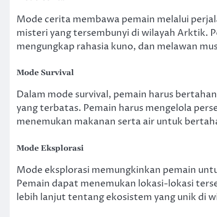
Mode cerita membawa pemain melalui perjal
misteri yang tersembunyi di wilayah Arktik.
mengungkap rahasia kuno, dan melawan musu
Mode Survival
Dalam mode survival, pemain harus bertahan
yang terbatas. Pemain harus mengelola per
menemukan makanan serta air untuk bertah
Mode Eksplorasi
Mode eksplorasi memungkinkan pemain untuk
Pemain dapat menemukan lokasi-lokasi ters
lebih lanjut tentang ekosistem yang unik di wi