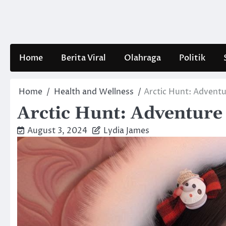
Skip
to
content
Home
Berita Viral
Olahraga
Politik
Home
Health and Wellness
Arctic Hunt: Advent
Arctic Hunt: Adventure
August 3, 2024
Lydia James