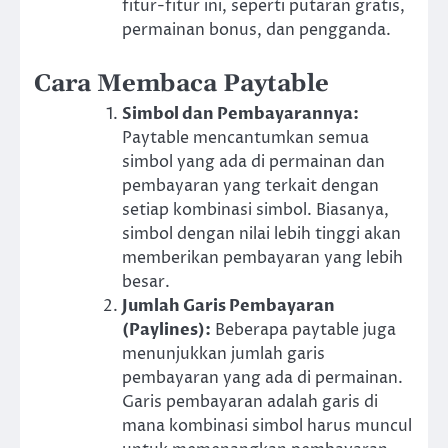
fitur-fitur ini, seperti putaran gratis,
permainan bonus, dan pengganda.
Cara Membaca Paytable
Simbol dan Pembayarannya:
Paytable mencantumkan semua
simbol yang ada di permainan dan
pembayaran yang terkait dengan
setiap kombinasi simbol. Biasanya,
simbol dengan nilai lebih tinggi akan
memberikan pembayaran yang lebih
besar.
Jumlah Garis Pembayaran
(Paylines):
Beberapa paytable juga
menunjukkan jumlah garis
pembayaran yang ada di permainan.
Garis pembayaran adalah garis di
mana kombinasi simbol harus muncul