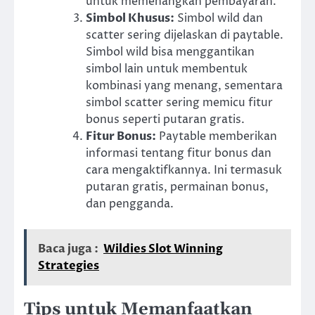
untuk memenangkan pembayaran.
Simbol Khusus:
Simbol wild dan
scatter sering dijelaskan di paytable.
Simbol wild bisa menggantikan
simbol lain untuk membentuk
kombinasi yang menang, sementara
simbol scatter sering memicu fitur
bonus seperti putaran gratis.
Fitur Bonus:
Paytable memberikan
informasi tentang fitur bonus dan
cara mengaktifkannya. Ini termasuk
putaran gratis, permainan bonus,
dan pengganda.
Baca juga :
Wildies Slot Winning
Strategies
Tips untuk Memanfaatkan