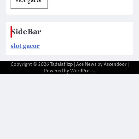
slot gacor
SideBar
slot gacor
Copyright © 2026
Tadalafilzp
| Ace News by
Ascendoor
|
Powered by
WordPress
.