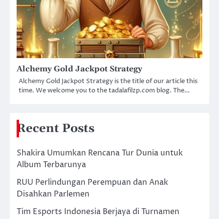
Alchemy Gold Jackpot Strategy
Alchemy Gold Jackpot Strategy is the title of our article this
time. We welcome you to the tadalafilzp.com blog. The…
Recent Posts
Shakira Umumkan Rencana Tur Dunia untuk
Album Terbarunya
RUU Perlindungan Perempuan dan Anak
Disahkan Parlemen
Tim Esports Indonesia Berjaya di Turnamen