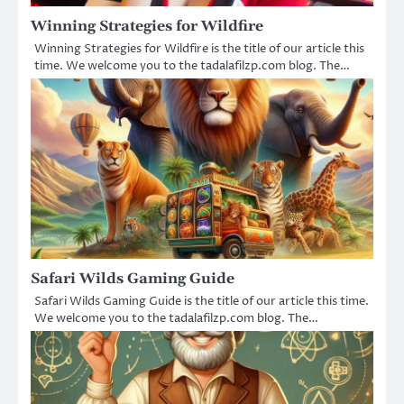
Winning Strategies for Wildfire
Winning Strategies for Wildfire is the title of our article this
time. We welcome you to the tadalafilzp.com blog. The…
Safari Wilds Gaming Guide
Safari Wilds Gaming Guide is the title of our article this time.
We welcome you to the tadalafilzp.com blog. The…