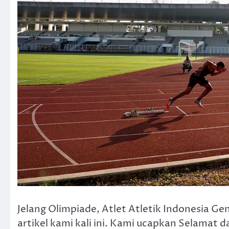
Jelang Olimpiade, Atlet Atletik Indonesia Ge
artikel kami kali ini. Kami ucapkan Selamat 