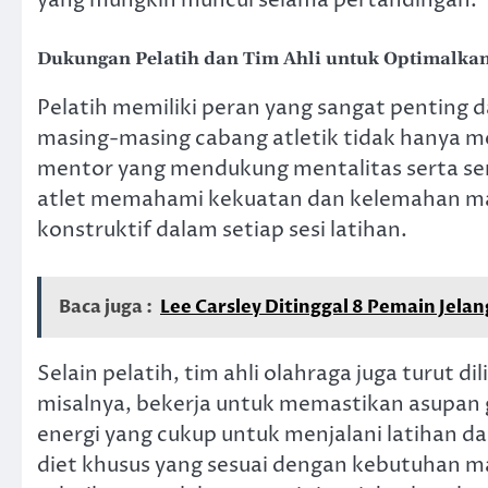
Dukungan Pelatih dan Tim Ahli untuk Optimalkan
Pelatih memiliki peran yang sangat penting da
masing-masing cabang atletik tidak hanya me
mentor yang mendukung mentalitas serta se
atlet memahami kekuatan dan kelemahan ma
konstruktif dalam setiap sesi latihan.
Baca juga :
Lee Carsley Ditinggal 8 Pemain Jela
Selain pelatih, tim ahli olahraga juga turut di
misalnya, bekerja untuk memastikan asupan g
energi yang cukup untuk menjalani latihan 
diet khusus yang sesuai dengan kebutuhan m