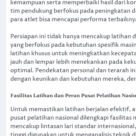
kemampuan serta memperbaiki hasil dari komp
tim pendukung berfokus pada peningkatan da
para atlet bisa mencapai performa terbaikny
Persiapan ini tidak hanya mencakup latihan 
yang berfokus pada kebutuhan spesifik masing
latihan khusus untuk meningkatkan kecepat
jauh dan lempar lebih menekankan pada kek
optimal. Pendekatan personal dan terarah in
dengan keunikan dan kebutuhan mereka, dem
Fasilitas Latihan dan Peran Pusat Pelatihan Nasi
Untuk memastikan latihan berjalan efektif, a
pusat pelatihan nasional dilengkapi fasilitas 
mencakup lintasan lari standar internasional
tinggi digunakan untuk menganalisis teknik dan