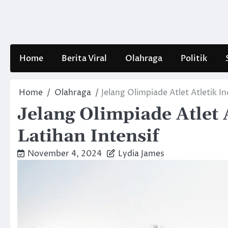
Skip
to
content
Home
Berita Viral
Olahraga
Politik
Home
Olahraga
Jelang Olimpiade Atlet Atletik I
Jelang Olimpiade Atlet 
Latihan Intensif
November 4, 2024
Lydia James