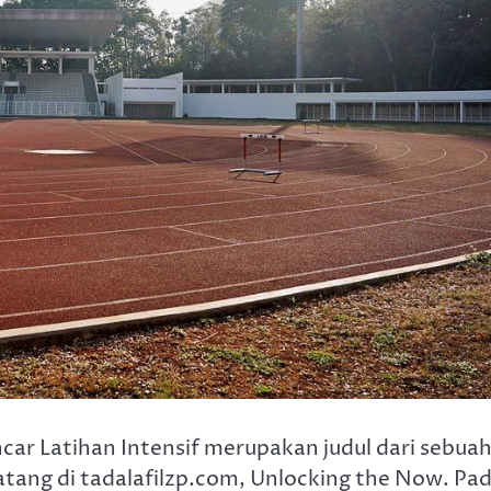
ncar Latihan Intensif merupakan judul dari sebua
datang di tadalafilzp.com, Unlocking the Now. Pa