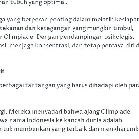
nan tubuh yang optimal.
raga yang berperan penting dalam melatih kesiapa
 tekanan dan ketegangan yang mungkin timbul,
r Olimpiade. Dengan pendampingan psikologis,
si, menjaga konsentrasi, dan tetap percaya diri d
if
 berbagai tantangan yang harus dihadapi oleh par
ggi. Mereka menyadari bahwa ajang Olimpiade
wa nama Indonesia ke kancah dunia adalah
d untuk memberikan yang terbaik dan mengharum