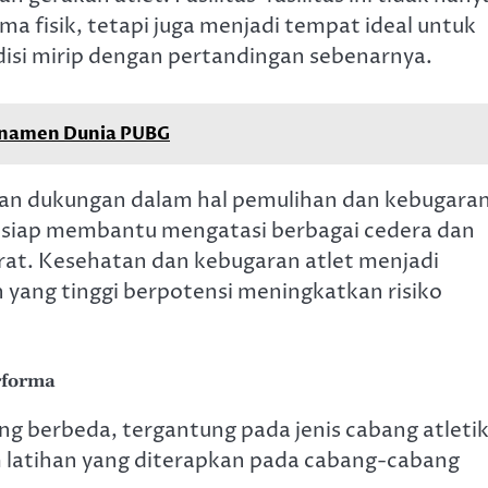
 fisik, tetapi juga menjadi tempat ideal untuk
isi mirip dengan pertandingan sebenarnya.
urnamen Dunia PUBG
iakan dukungan dalam hal pemulihan dan kebugara
al siap membantu mengatasi berbagai cedera dan
rat. Kesehatan dan kebugaran atlet menjadi
n yang tinggi berpotensi meningkatkan risiko
rforma
ng berbeda, tergantung pada jenis cabang atleti
m latihan yang diterapkan pada cabang-cabang