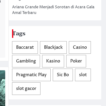
a
Ariana Grande Menjadi Sorotan di Acara Gala
Amal Terbaru
Tags
Baccarat
Blackjack
Casino
Gambling
Kasino
Poker
Pragmatic Play
Sic Bo
slot
slot gacor