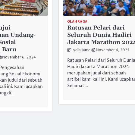
OLAHRAGA
ujui
Ratusan Pelari dari
han Undang-
Seluruh Dunia Hadiri
osial
Jakarta Marathon 202
 Baru
Lydia James
November 6, 2024
November 6, 2024
Ratusan Pelari dari Seluruh Duni
Hadiri Jakarta Marathon 2024
 Pengesahan
merupakan judul dari sebuah
ng Sosial Ekonomi
artikel kami kali ini. Kami ucapka
an judul dari sebuah
Selamat…
kali ini. Kami ucapkan
ang di…