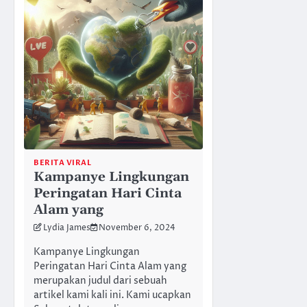
BERITA VIRAL
Kampanye Lingkungan
Peringatan Hari Cinta
Alam yang
Lydia James
November 6, 2024
Kampanye Lingkungan
Peringatan Hari Cinta Alam yang
merupakan judul dari sebuah
artikel kami kali ini. Kami ucapkan