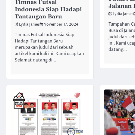
Timnas Futsal
Jalanan 
Indonesia Siap Hadapi
Lydia James
Tantangan Baru
Tumpahan Ca
Lydia James
November 17, 2024
Busa di Jala
Timnas Futsal Indonesia Siap
judul dari se
Hadapi Tantangan Baru
ini. Kami uc
merupakan judul dari sebuah
datang…
artikel kami kali ini. Kami ucapkan
Selamat datang di…