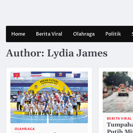
Skip
to
content
Home
Berita Viral
Olahraga
Politik
Author:
Lydia James
BERITA VIRAL
Tumpaha
OLAHRAGA
Putih Mi