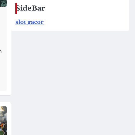
SideBar
slot gacor
n
i