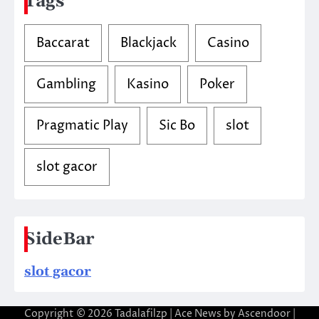
Tags
Baccarat
Blackjack
Casino
Gambling
Kasino
Poker
Pragmatic Play
Sic Bo
slot
slot gacor
SideBar
slot gacor
Copyright © 2026
Tadalafilzp
| Ace News by
Ascendoor
|